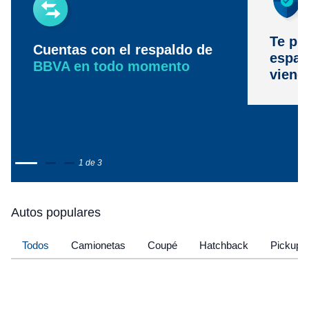
Te pr
Cuentas con el respaldo de
espac
BBVA en todo momento
viene
1 de 3
Autos populares
Todos
Camionetas
Coupé
Hatchback
Pickup