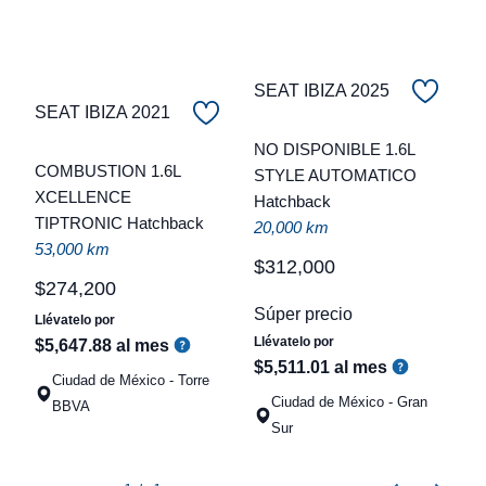
SEAT IBIZA 2025
SEAT IBIZA 2021
C
NO DISPONIBLE 1.6L
COMBUSTION 1.6L
STYLE AUTOMATICO
t
XCELLENCE
Hatchback
TIPTRONIC Hatchback
a
20,000 km
53,000 km
q
$
312
,
000
$
274
,
200
Súper precio
Llévatelo por
Llévatelo por
$
5
,
647
.
88
al mes
$
5
,
511
.
01
al mes
Ciudad de México - Torre
Ciudad de México - Gran
BBVA
Sur