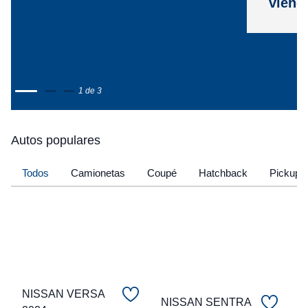
viene
1 de 3
Autos populares
Todos
Camionetas
Coupé
Hatchback
Pickup
NISSAN VERSA
NISSAN SENTRA