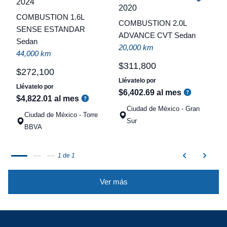
2024
C
2020
COMBUSTION 1.6L
COMBUSTION 2.0L
t
SENSE ESTANDAR
ADVANCE CVT Sedan
Sedan
a
20,000 km
44,000 km
q
$
311
,
800
$
272
,
100
Llévatelo por
Llévatelo por
$
6
,
402
.
69
al mes
$
4
,
822
.
01
al mes
Ciudad de México - Gran
Ciudad de México - Torre
Sur
BBVA
1 de 1
Ver más