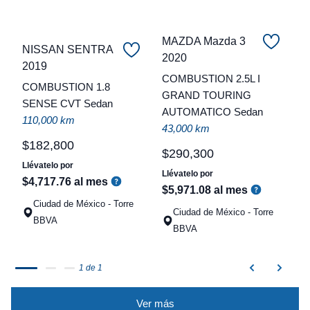
MAZDA Mazda 3
NISSAN SENTRA
2020
C
2019
COMBUSTION 2.5L I
COMBUSTION 1.8
t
GRAND TOURING
SENSE CVT Sedan
AUTOMATICO Sedan
a
110,000 km
43,000 km
q
$
182
,
800
$
290
,
300
Llévatelo por
Llévatelo por
$
4
,
717
.
76
al mes
$
5
,
971
.
08
al mes
Ciudad de México - Torre
Ciudad de México - Torre
BBVA
BBVA
1 de 1
Ver más