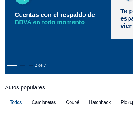
Te pr
Cuentas con el respaldo de
espac
BBVA en todo momento
viene
1 de 3
Autos populares
Todos
Camionetas
Coupé
Hatchback
Pickup