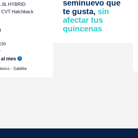
seminuevo que
1.8L HYBRID
te gusta,
sin
CVT Hatchback
afectar tus
quincenas
0
cio
r
al mes
xico - Satélite