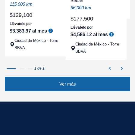
Sedan
a
115,000 km
66,000 km
q
$
129
,
100
$
177
,
500
Llévatelo por
Llévatelo por
$
3
,
383
.
97
al mes
$
4
,
586
.
12
al mes
Ciudad de México - Torre
Ciudad de México - Torre
BBVA
BBVA
1 de 1
Ver más