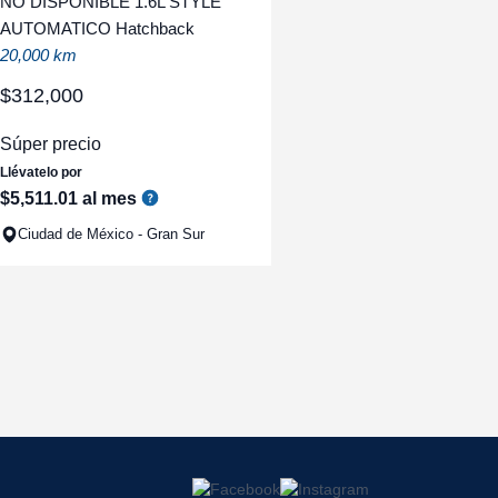
NO DISPONIBLE 1.6L STYLE
AUTOMATICO Hatchback
20,000 km
$
312
,
000
Súper precio
Llévatelo por
$
5
,
511
.
01
al mes
Ciudad de México - Gran Sur