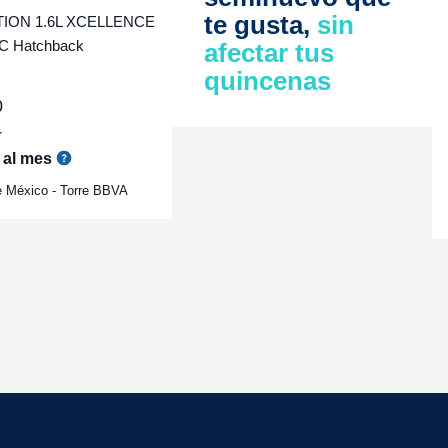
te gusta,
sin
ION 1.6L XCELLENCE
C Hatchback
afectar tus
quincenas
0
r
al mes
e México - Torre BBVA