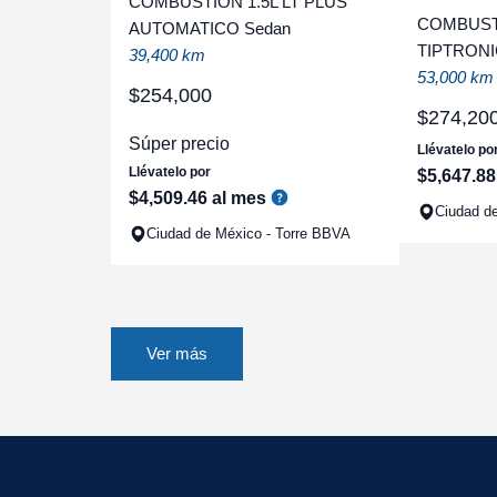
COMBUSTION 1.5L LT PLUS
COMBUST
AUTOMATICO Sedan
TIPTRONI
39,400 km
53,000 km
$
254
,
000
$
274
,
20
Súper precio
Llévatelo po
Llévatelo por
$
5
,
647
.
88
$
4
,
509
.
46
al mes
Ciudad d
Ciudad de México - Torre BBVA
Ver más