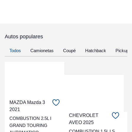
Autos populares
Todos
Camionetas
Coupé
Hatchback
Pickup
MAZDA Mazda 3
2021
CHEVROLET
COMBUSTION 2.5L I
C
AVEO 2025
GRAND TOURING
COMBUSTION 1.5L LS