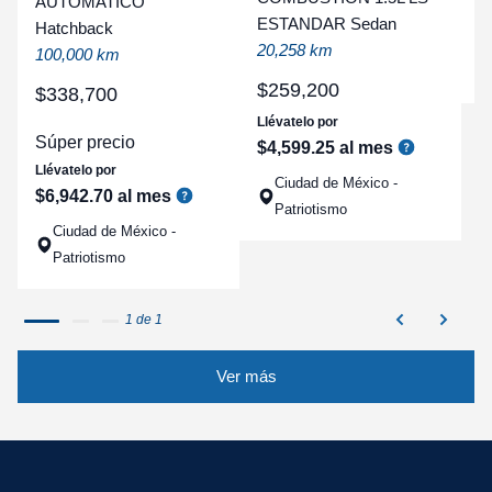
AUTOMATICO
t
ESTANDAR Sedan
Hatchback
a
20,258 km
100,000 km
q
$
259
,
200
$
338
,
700
Llévatelo por
Súper precio
$
4
,
599
.
25
al mes
Llévatelo por
Ciudad de México -
$
6
,
942
.
70
al mes
Patriotismo
Ciudad de México -
Patriotismo
1 de 1
Ver más