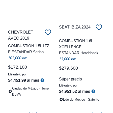
SEAT IBIZA 2024
CHEVROLET
C
AVEO 2019
COMBUSTION 1.6L
COMBUSTION 1.5L LTZ
XCELLENCE
t
E ESTANDAR Sedan
ESTANDAR Hatchback
a
103,000 km
13,000 km
q
$
172
,
100
$
279
,
600
Llévatelo por
Súper precio
$
4
,
451
.
99
al mes
Llévatelo por
Ciudad de México - Torre
$
4
,
951
.
52
al mes
BBVA
Edo de México - Satélite