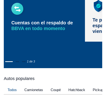
Te pr
Cuentas con el respaldo de
espac
BBVA en todo momento
viene
1 de 3
Autos populares
Todos
Camionetas
Coupé
Hatchback
Pickup