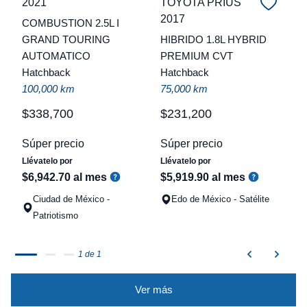
2021
TOYOTA PRIUS
2017
COMBUSTION 2.5L I
C
GRAND TOURING
HIBRIDO 1.8L HYBRID
AUTOMATICO
PREMIUM CVT
t
Hatchback
Hatchback
a
100,000 km
75,000 km
q
$
338
,
700
$
231
,
200
Súper precio
Súper precio
Llévatelo por
Llévatelo por
$
6
,
942
.
70
al mes
$
5
,
919
.
90
al mes
Ciudad de México -
Edo de México - Satélite
Patriotismo
1 de 1
Ver más