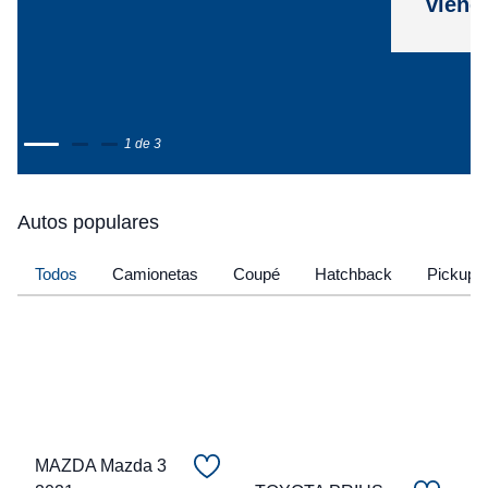
viene
1 de 3
Autos populares
Todos
Camionetas
Coupé
Hatchback
Pickup
MAZDA Mazda 3