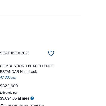
SEAT IBIZA 2023
COMBUSTION 1.6L XCELLENCE
ESTANDAR Hatchback
47,300 km
$
322
,
600
Llévatelo por
$
5
,
694
.
05
al mes
Ciudad de México - Gran Sur