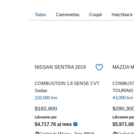
Todos
Camionetas
Coupé
Hatchback
NISSAN SENTRA 2019
MAZDA Ma
COMBUSTION 1.8 SENSE CVT
COMBUSTI
Sedan
TOURING
110,000 km
43,000 km
$
182
,
800
$
290
,
30
Llévatelo por
Llévatelo po
$
4
,
717
.
76
al mes
$
5
,
971
.
08
Ciudad de México - Torre BBVA
Ciudad d