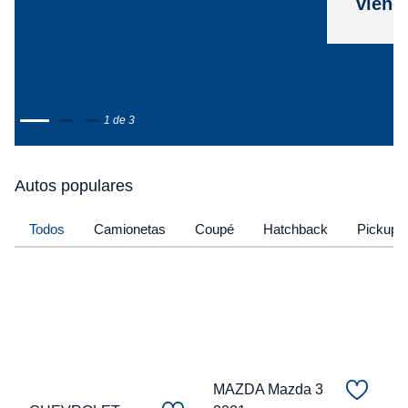
viene
1 de 3
Autos populares
Todos
Camionetas
Coupé
Hatchback
Pickup
MAZDA Mazda 3