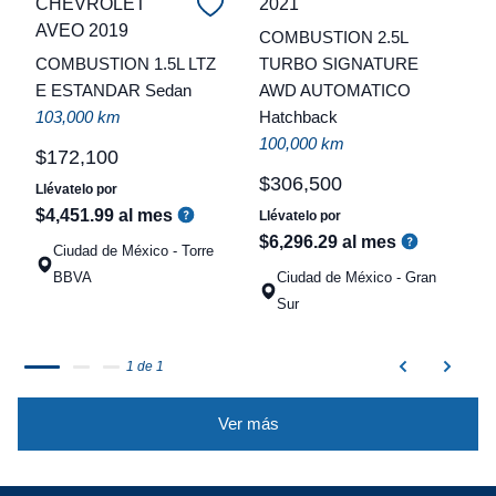
CHEVROLET
2021
C
AVEO 2019
COMBUSTION 2.5L
COMBUSTION 1.5L LTZ
TURBO SIGNATURE
t
E ESTANDAR Sedan
AWD AUTOMATICO
a
103,000 km
Hatchback
q
100,000 km
$
172
,
100
$
306
,
500
Llévatelo por
$
4
,
451
.
99
al mes
Llévatelo por
$
6
,
296
.
29
al mes
Ciudad de México - Torre
BBVA
Ciudad de México - Gran
Sur
1 de 1
Ver más