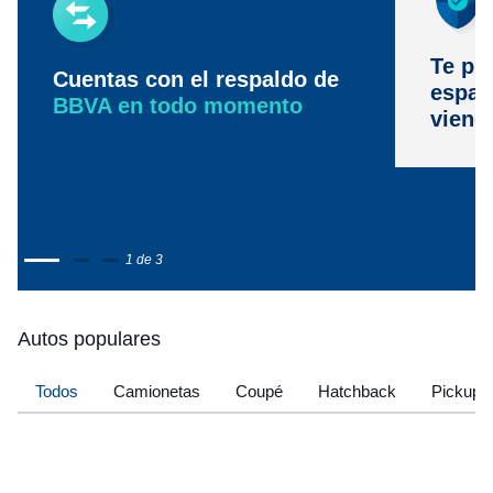
Te pr
Cuentas con el respaldo de
espac
BBVA en todo momento
viene
1 de 3
Autos populares
Todos
Camionetas
Coupé
Hatchback
Pickup