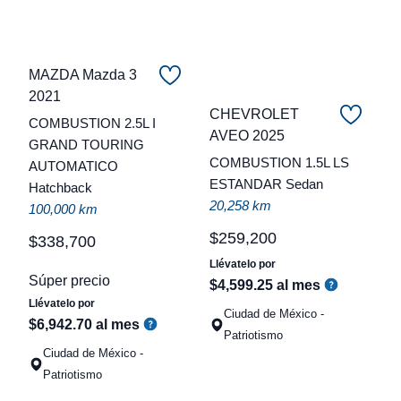
MAZDA Mazda 3
2021
CHEVROLET
COMBUSTION 2.5L I
C
AVEO 2025
GRAND TOURING
COMBUSTION 1.5L LS
AUTOMATICO
t
ESTANDAR Sedan
Hatchback
a
20,258 km
100,000 km
q
$
259
,
200
$
338
,
700
Llévatelo por
Súper precio
$
4
,
599
.
25
al mes
Llévatelo por
Ciudad de México -
$
6
,
942
.
70
al mes
Patriotismo
Ciudad de México -
Patriotismo