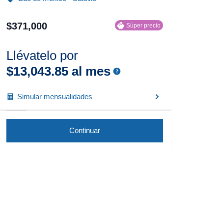
$
371
,
000
Súper precio
Llévatelo por
$
13
,
043
.
85
al mes
Simular mensualidades
Continuar