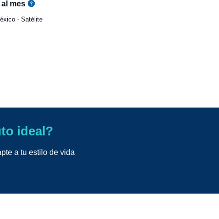
al mes
xico - Satélite
uto ideal?
te a tu estilo de vida