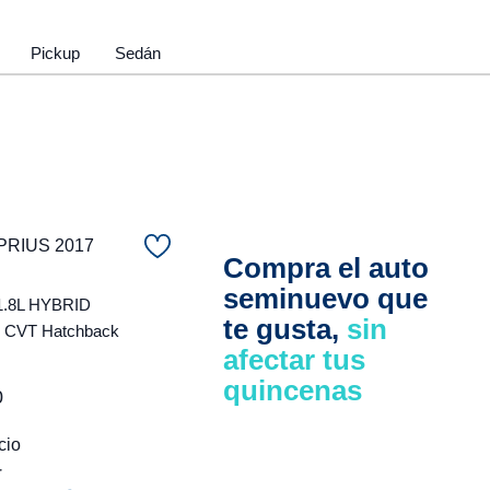
Pickup
Sedán
PRIUS 2017
Compra el auto
seminuevo que
1.8L HYBRID
te gusta,
sin
CVT Hatchback
afectar tus
quincenas
0
cio
r