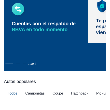
Te pr
Cuentas con el respaldo de
espac
BBVA en todo momento
viene
1 de 3
Autos populares
Todos
Camionetas
Coupé
Hatchback
Pickup