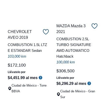
MAZDA Mazda 3
CHEVROLET
2021
C
AVEO 2019
COMBUSTION 2.5L
COMBUSTION 1.5L LTZ
TURBO SIGNATURE
t
E ESTANDAR Sedan
AWD AUTOMATICO
a
103,000 km
Hatchback
q
100,000 km
$
172
,
100
$
306
,
500
Llévatelo por
$
4
,
451
.
99
al mes
Llévatelo por
$
6
,
296
.
29
al mes
Ciudad de México - Torre
BBVA
Ciudad de México - Gran
Sur