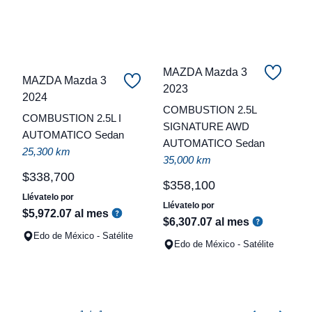
MAZDA Mazda 3
MAZDA Mazda 3
C
2023
2024
COMBUSTION 2.5L
t
COMBUSTION 2.5L I
SIGNATURE AWD
AUTOMATICO Sedan
a
AUTOMATICO Sedan
25,300 km
q
35,000 km
$
338
,
700
$
358
,
100
Llévatelo por
Llévatelo por
$
5
,
972
.
07
al mes
$
6
,
307
.
07
al mes
Edo de México - Satélite
Edo de México - Satélite