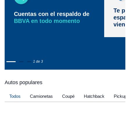
Te pr
Cuentas con el respaldo de
espac
BBVA en todo momento
viene
1 de 3
Autos populares
Todos
Camionetas
Coupé
Hatchback
Pickup