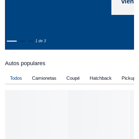
viene
1 de 3
Autos populares
Todos
Camionetas
Coupé
Hatchback
Pickup