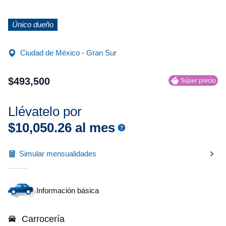
Único dueño
Ciudad de México - Gran Sur
$
493
,
500
Súper precio
Llévatelo por
$
10
,
050
.
26
al mes
Simular mensualidades
Información básica
Carrocería