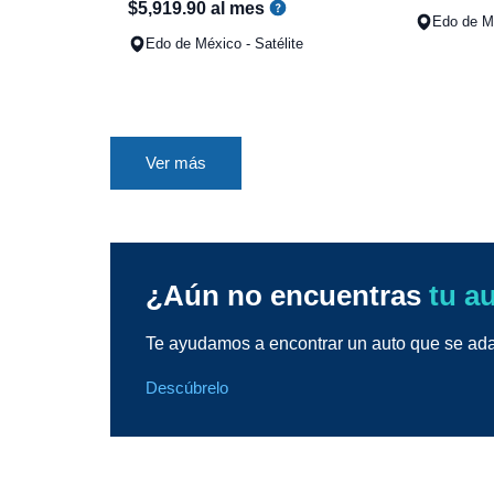
$
5
,
919
.
90
al mes
Edo de Mé
Edo de México - Satélite
Ver más
¿Aún no encuentras
tu a
Te ayudamos a encontrar un auto que se adap
Descúbrelo