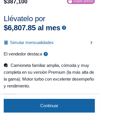
$
387
,
100
Súper precio
Llévatelo por
$
6
,
807
.
85
al mes
Simular mensualidades
El vendedor destaca
Camioneta familiar amplia, cómoda y muy
completa en su versión Premium (la más alta de
la gama). Motor turbo con excelente desempeño
y rendimiento.
Continuar