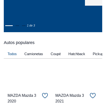
1 de 3
Autos populares
Todos
Camionetas
Coupé
Hatchback
Pickup
MAZDA Mazda 3
MAZDA Mazda 3
2020
2021
C