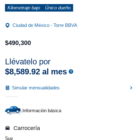
Kilometraje bajo
Único dueño
Ciudad de México - Torre BBVA
$
490
,
300
Llévatelo por
$
8
,
589
.
92
al mes
Simular mensualidades
Información básica
Carrocería
Suv