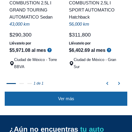
COMBUSTION 2.5L I
COMBUSTION 2.5L I
t
GRAND TOURING
SPORT AUTOMATICO
AUTOMATICO Sedan
Hatchback
a
43,000 km
56,000 km
q
$
290
,
300
$
311
,
800
Llévatelo por
Llévatelo por
$
5
,
971
.
08
al mes
$
6
,
402
.
69
al mes
Ciudad de México - Torre
Ciudad de México - Gran
BBVA
Sur
1 de 1
Ver más
¿Aún no encuentras
tu auto