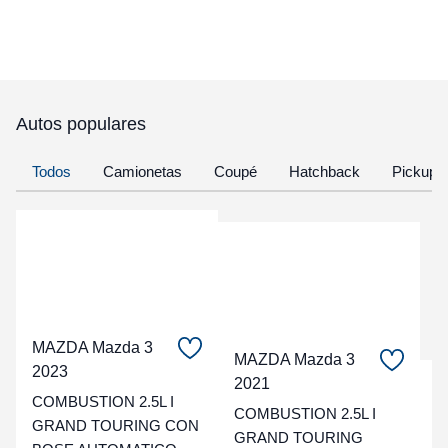
Autos populares
Todos
Camionetas
Coupé
Hatchback
Pickup
MAZDA Mazda 3
MAZDA Mazda 3
2023
2021
C
COMBUSTION 2.5L I
COMBUSTION 2.5L I
GRAND TOURING CON
t
GRAND TOURING