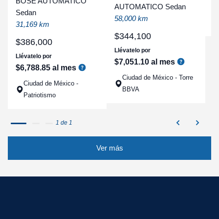
BOSE AUTOMATICO
AUTOMATICO Sedan
a
Sedan
58,000 km
q
31,169 km
$
344
,
100
$
386
,
000
Llévatelo por
Llévatelo por
$
7
,
051
.
10
al mes
$
6
,
788
.
85
al mes
Ciudad de México - Torre
Ciudad de México -
BBVA
Patriotismo
1 de 1
Ver más