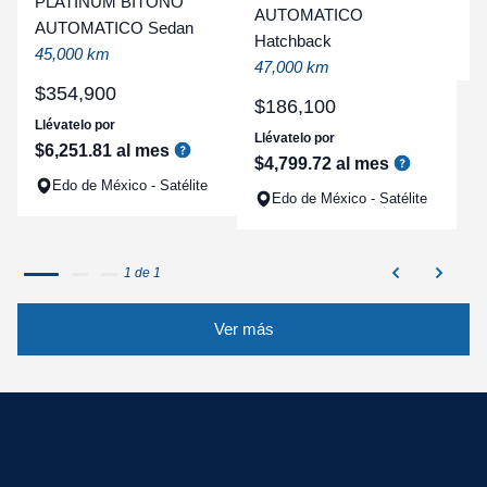
PLATINUM BITONO
AUTOMATICO
a
AUTOMATICO Sedan
Hatchback
q
45,000 km
47,000 km
$
354
,
900
$
186
,
100
Llévatelo por
Llévatelo por
$
6
,
251
.
81
al mes
$
4
,
799
.
72
al mes
Edo de México - Satélite
Edo de México - Satélite
1 de 1
Ver más