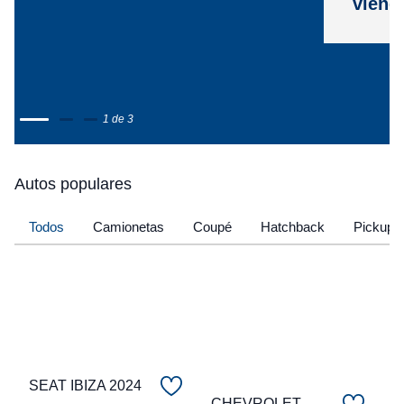
viene
1 de 3
Autos populares
Todos
Camionetas
Coupé
Hatchback
Pickup
SEAT IBIZA 2024
CHEVROLET