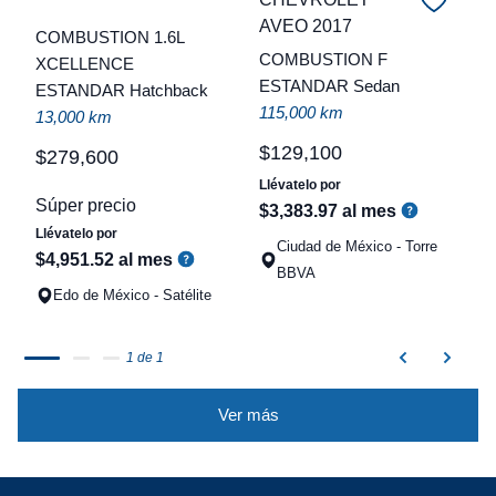
C
AVEO 2017
COMBUSTION 1.6L
COMBUSTION F
XCELLENCE
t
ESTANDAR Sedan
ESTANDAR Hatchback
a
115,000 km
13,000 km
q
$
129
,
100
$
279
,
600
Llévatelo por
Súper precio
$
3
,
383
.
97
al mes
Llévatelo por
Ciudad de México - Torre
$
4
,
951
.
52
al mes
BBVA
Edo de México - Satélite
1 de 1
Ver más