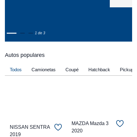
1 de 3
Autos populares
Todos
Camionetas
Coupé
Hatchback
Pickup
MAZDA Mazda 3
NISSAN SENTRA
2020
C
2019