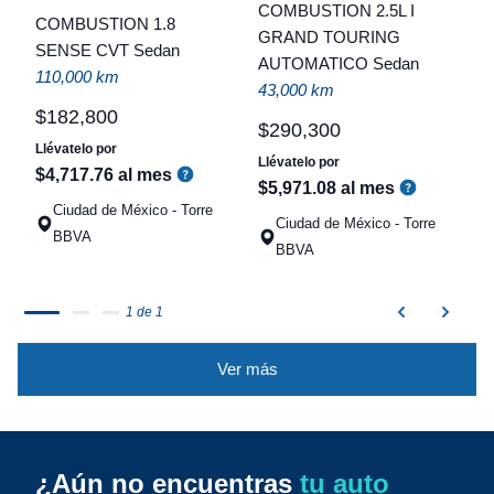
COMBUSTION 2.5L I
COMBUSTION 1.8
t
GRAND TOURING
SENSE CVT Sedan
AUTOMATICO Sedan
a
110,000 km
43,000 km
q
$
182
,
800
$
290
,
300
Llévatelo por
Llévatelo por
$
4
,
717
.
76
al mes
$
5
,
971
.
08
al mes
Ciudad de México - Torre
Ciudad de México - Torre
BBVA
BBVA
1 de 1
Ver más
¿Aún no encuentras
tu auto