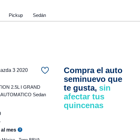
Pickup
Sedán
Compra el auto
zda 3 2020
seminuevo que
te gusta,
sin
ON 2.5L I GRAND
 AUTOMATICO Sedan
afectar tus
quincenas
0
r
al mes
e México - Torre BBVA