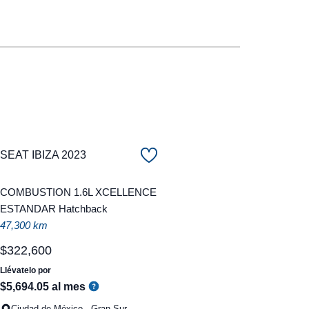
SEAT IBIZA 2023
COMBUSTION 1.6L XCELLENCE
ESTANDAR Hatchback
47,300 km
$
322
,
600
Llévatelo por
$
5
,
694
.
05
al mes
Ciudad de México - Gran Sur