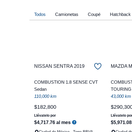
Todos
Camionetas
Coupé
Hatchback
NISSAN SENTRA 2019
MAZDA Ma
COMBUSTION 1.8 SENSE CVT
COMBUSTI
Sedan
TOURING
110,000 km
43,000 km
$
182
,
800
$
290
,
30
Llévatelo por
Llévatelo po
$
4
,
717
.
76
al mes
$
5
,
971
.
08
Ciudad de México - Torre BBVA
Ciudad d