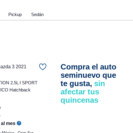
Pickup
Sedán
Compra el auto
zda 3 2021
seminuevo que
te gusta,
sin
ON 2.5L I SPORT
CO Hatchback
afectar tus
quincenas
0
r
al mes
 México - Gran Sur