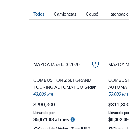
Todos
Camionetas
Coupé
Hatchback
MAZDA Mazda 3 2020
MAZDA Ma
COMBUSTION 2.5L I GRAND
COMBUSTI
TOURING AUTOMATICO Sedan
AUTOMATI
43,000 km
56,000 km
$
290
,
300
$
311
,
80
Llévatelo por
Llévatelo po
$
5
,
971
.
08
al mes
$
6
,
402
.
69
Ciudad de México - Torre BBVA
Ciudad de