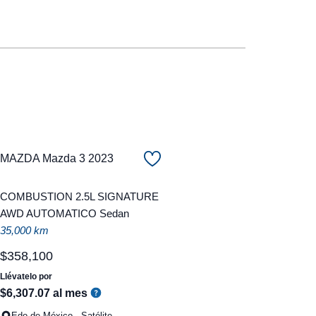
MAZDA Mazda 3 2023
COMBUSTION 2.5L SIGNATURE
AWD AUTOMATICO Sedan
35,000 km
$
358
,
100
Llévatelo por
$
6
,
307
.
07
al mes
Edo de México - Satélite