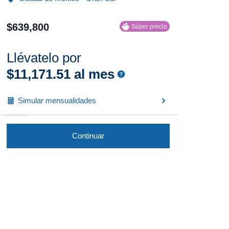
$
639
,
800
Súper precio
Llévatelo por
$
11
,
171
.
51
al mes
Simular mensualidades
Continuar