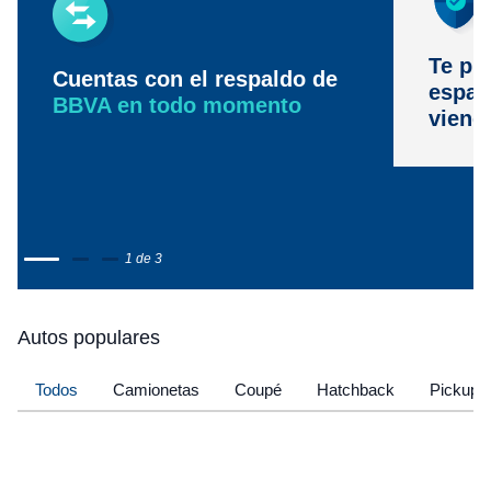
Te pr
Cuentas con el respaldo de
espac
BBVA en todo momento
viene
1 de 3
Autos populares
Todos
Camionetas
Coupé
Hatchback
Pickup