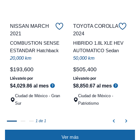
NISSAN MARCH
TOYOTA COROLLA
C
2021
2024
COMBUSTION SENSE
HIBRIDO 1.8L XLE HEV
t
ESTANDAR Hatchback
AUTOMATICO Sedan
a
20,000 km
50,000 km
q
$
193
,
600
$
505
,
400
Llévatelo por
Llévatelo por
$
4
,
029
.
86
al mes
$
8
,
850
.
67
al mes
Ciudad de México - Gran
Ciudad de México -
Sur
Patriotismo
1 de 1
Ver más