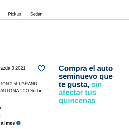
Pickup
Sedán
Compra el auto
zda 3 2021
seminuevo que
te gusta,
sin
ON 2.5L I GRAND
 AUTOMATICO Sedan
afectar tus
quincenas
0
r
al mes