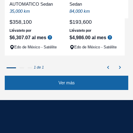
a
AUTOMATICO Sedan
Sedan
q
35,000 km
84,000 km
$
358
,
100
$
193
,
600
Llévatelo por
Llévatelo por
$
6
,
307
.
07
al mes
$
4
,
986
.
00
al mes
Edo de México - Satélite
Edo de México - Satélite
1 de 1
Ver más