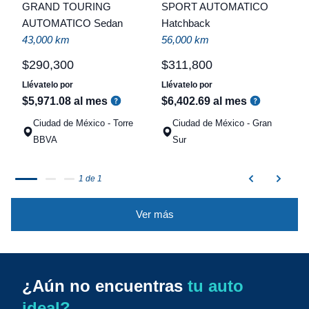
t
GRAND TOURING
SPORT AUTOMATICO
AUTOMATICO Sedan
Hatchback
a
43,000 km
56,000 km
q
$
290
,
300
$
311
,
800
Llévatelo por
Llévatelo por
$
5
,
971
.
08
al mes
$
6
,
402
.
69
al mes
Ciudad de México - Torre
Ciudad de México - Gran
BBVA
Sur
1 de 1
Ver más
¿Aún no encuentras
tu auto
ideal?