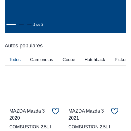
1 de 3
Autos populares
Todos
Camionetas
Coupé
Hatchback
Pickup
MAZDA Mazda 3
MAZDA Mazda 3
2020
2021
C
COMBUSTION 2.5L I
COMBUSTION 2.5L I