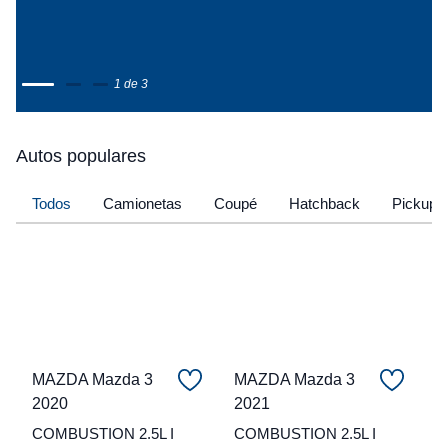
1 de 3
Autos populares
Todos
Camionetas
Coupé
Hatchback
Pickup
MAZDA Mazda 3
MAZDA Mazda 3
2020
2021
C
COMBUSTION 2.5L I
COMBUSTION 2.5L I