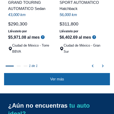
t
GRAND TOURING
SPORT AUTOMATICO
AUTOMATICO Sedan
Hatchback
a
43,000 km
56,000 km
q
$
290
,
300
$
311
,
800
Llévatelo por
Llévatelo por
$
5
,
971
.
08
al mes
$
6
,
402
.
69
al mes
Ciudad de México - Torre
Ciudad de México - Gran
BBVA
Sur
1 de 1
Ver más
¿Aún no encuentras
tu auto
ideal?