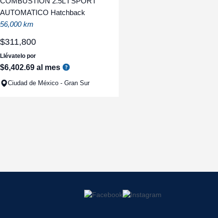
COMBUSTION 2.5L I SPORT
AUTOMATICO Hatchback
56,000 km
$
311
,
800
Llévatelo por
$
6
,
402
.
69
al mes
Ciudad de México - Gran Sur