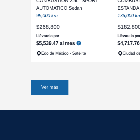
COMBUSTION 2.5L I SPORT
COMBUSTI
AUTOMATICO Sedan
ESTANDAR
95,000 km
136,000 k
$
268
,
800
$
182
,
80
Llévatelo por
Llévatelo po
$
5
,
539
.
47
al mes
$
4
,
717
.
76
Edo de México - Satélite
Ciudad de
Ver más