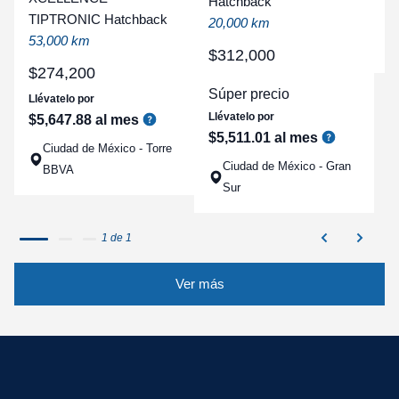
t
Hatchback
TIPTRONIC Hatchback
a
20,000 km
53,000 km
q
$
312
,
000
$
274
,
200
Súper precio
Llévatelo por
Llévatelo por
$
5
,
647
.
88
al mes
$
5
,
511
.
01
al mes
Ciudad de México - Torre
Ciudad de México - Gran
BBVA
Sur
1 de 1
Ver más