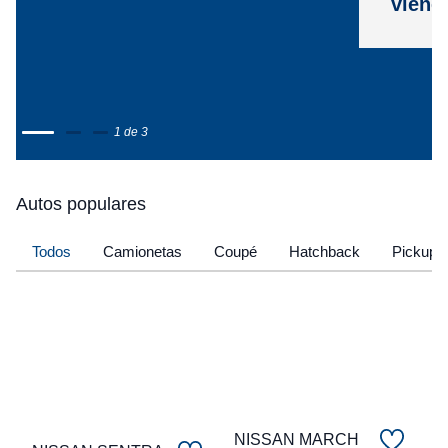
viene
1 de 3
Autos populares
Todos
Camionetas
Coupé
Hatchback
Pickup
NISSAN MARCH