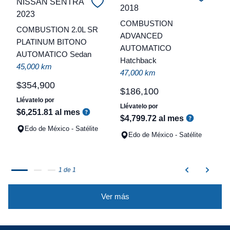
NISSAN SENTRA
2018
C
2023
COMBUSTION
COMBUSTION 2.0L SR
t
ADVANCED
PLATINUM BITONO
AUTOMATICO
a
AUTOMATICO Sedan
Hatchback
q
45,000 km
47,000 km
$
354
,
900
$
186
,
100
Llévatelo por
Llévatelo por
$
6
,
251
.
81
al mes
$
4
,
799
.
72
al mes
Edo de México - Satélite
Edo de México - Satélite
1 de 1
Ver más