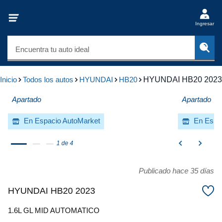
Ingresar
Encuentra tu auto ideal
Inicio
Todos los autos
HYUNDAI
HB20
HYUNDAI HB20 2023
Apartado
Apartado
En Espacio AutoMarket
En Espa
1 de 4
Publicado hace 35 días
HYUNDAI HB20 2023
1.6L GL MID AUTOMATICO