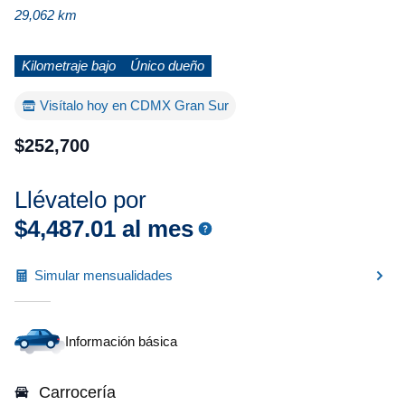
29,062 km
Kilometraje bajo
Único dueño
Visítalo hoy en CDMX Gran Sur
$
252
,
700
Llévatelo por
$
4
,
487
.
01
al mes
Simular mensualidades
Información básica
Carrocería