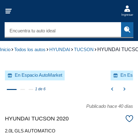
Ingresar
Encuentra tu auto ideal
Inicio
Todos los autos
HYUNDAI
TUCSON
HYUNDAI TUCSO
En Espacio AutoMarket
En Espa
1 de 6
Publicado hace 40 días
HYUNDAI TUCSON 2020
2.0L GLS AUTOMATICO