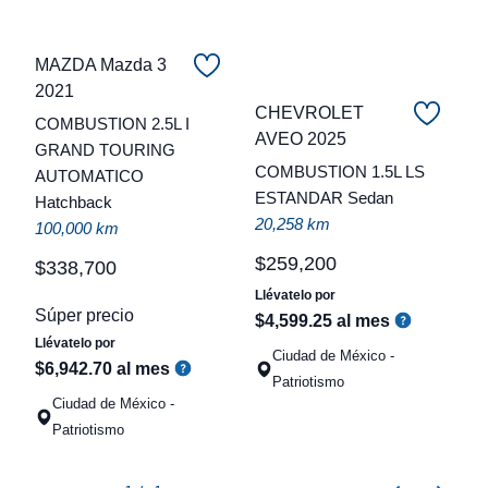
MAZDA Mazda 3
2021
CHEVROLET
COMBUSTION 2.5L I
C
AVEO 2025
GRAND TOURING
COMBUSTION 1.5L LS
AUTOMATICO
t
ESTANDAR Sedan
Hatchback
a
20,258 km
100,000 km
q
$
259
,
200
$
338
,
700
Llévatelo por
Súper precio
$
4
,
599
.
25
al mes
Llévatelo por
Ciudad de México -
$
6
,
942
.
70
al mes
Patriotismo
Ciudad de México -
Patriotismo