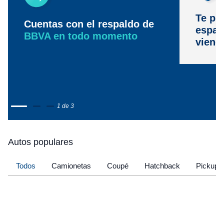
Te pr
Cuentas con el respaldo de
espac
BBVA en todo momento
viene
1 de 3
Autos populares
Todos
Camionetas
Coupé
Hatchback
Pickup