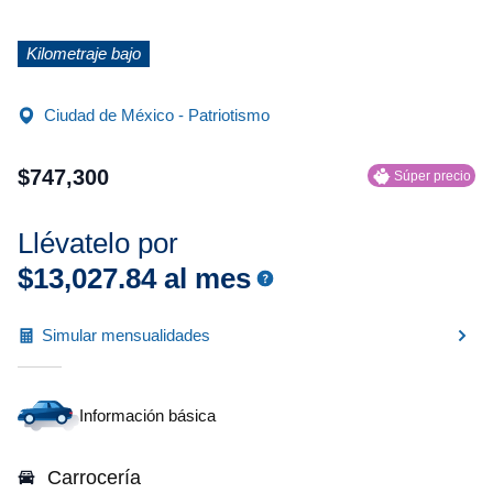
Kilometraje bajo
Ciudad de México - Patriotismo
$
747
,
300
Súper precio
Llévatelo por
$
13
,
027
.
84
al mes
Simular mensualidades
Información básica
Carrocería