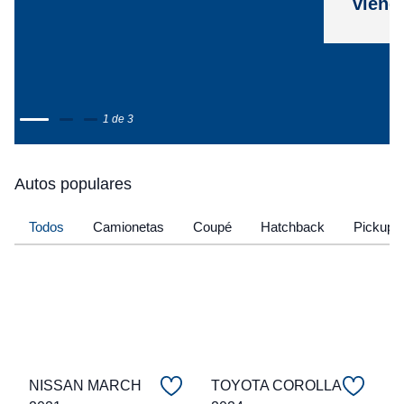
viene
1 de 3
Autos populares
Todos
Camionetas
Coupé
Hatchback
Pickup
NISSAN MARCH
TOYOTA COROLLA
C