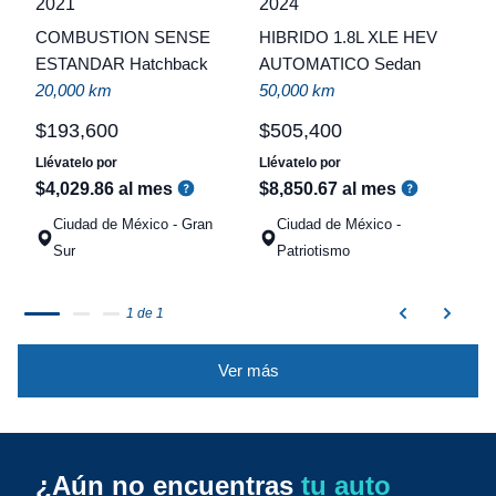
2021
2024
COMBUSTION SENSE
HIBRIDO 1.8L XLE HEV
t
ESTANDAR Hatchback
AUTOMATICO Sedan
a
20,000 km
50,000 km
q
$
193
,
600
$
505
,
400
Llévatelo por
Llévatelo por
$
4
,
029
.
86
al mes
$
8
,
850
.
67
al mes
Ciudad de México - Gran
Ciudad de México -
Sur
Patriotismo
1 de 1
Ver más
¿Aún no encuentras
tu auto