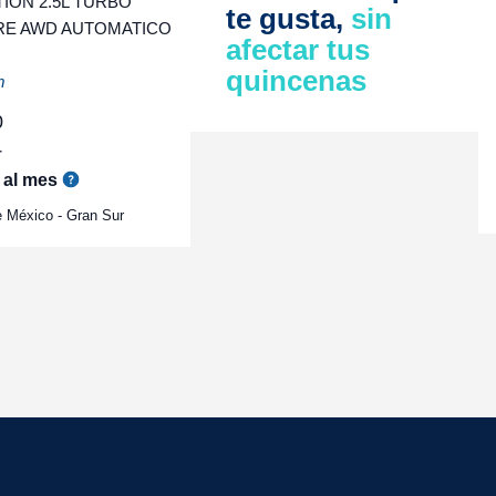
ION 2.5L TURBO
te gusta,
sin
RE AWD AUTOMATICO
afectar tus
quincenas
m
0
r
al mes
 México - Gran Sur