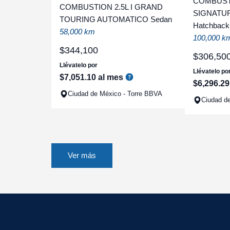
COMBUST
COMBUSTION 2.5L I GRAND
SIGNATU
TOURING AUTOMATICO Sedan
Hatchback
58,000 km
100,000 k
$
344
,
100
$
306
,
50
Llévatelo por
Llévatelo po
$
7
,
051
.
10
al mes
$
6
,
296
.
29
Ciudad de México - Torre BBVA
Ciudad de
Ver más