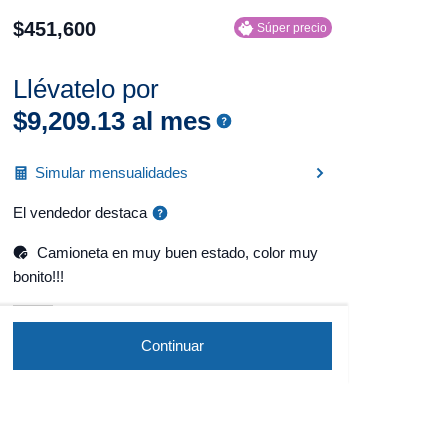
$
451
,
600
Súper precio
Llévatelo por
$
9
,
209
.
13
al mes
Simular mensualidades
El vendedor destaca
Camioneta en muy buen estado, color muy
bonito!!!
Continuar