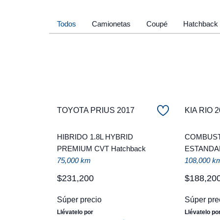
Todos
Camionetas
Coupé
Hatchback
TOYOTA PRIUS 2017
KIA RIO 
HIBRIDO 1.8L HYBRID
COMBUSTI
PREMIUM CVT Hatchback
ESTANDA
75,000 km
108,000 k
$
231
,
200
$
188
,
20
Súper precio
Súper pre
Llévatelo por
Llévatelo po