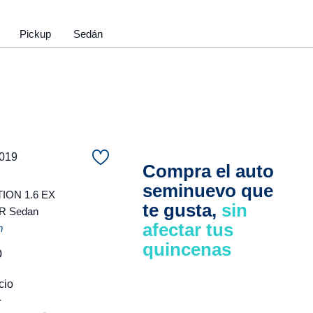
Pickup
Sedán
2019
Compra el auto
seminuevo que
ON 1.6 EX
te gusta,
sin
R Sedan
afectar tus
m
quincenas
0
cio
r