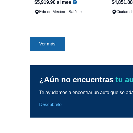
$
5
,
919
.
90
al mes
$
4
,
851
.
88
Edo de México - Satélite
Ciudad de
Ver más
¿Aún no encuentras
tu a
Te ayudamos a encontrar un auto que se adap
Descúbrelo