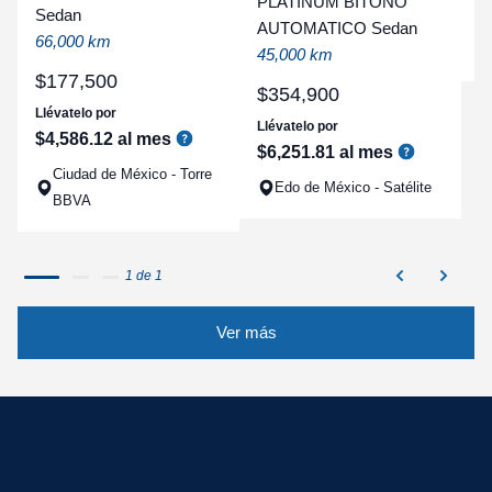
PLATINUM BITONO
Sedan
a
AUTOMATICO Sedan
66,000 km
q
45,000 km
$
177
,
500
$
354
,
900
Llévatelo por
Llévatelo por
$
4
,
586
.
12
al mes
$
6
,
251
.
81
al mes
Ciudad de México - Torre
Edo de México - Satélite
BBVA
1 de 1
Ver más