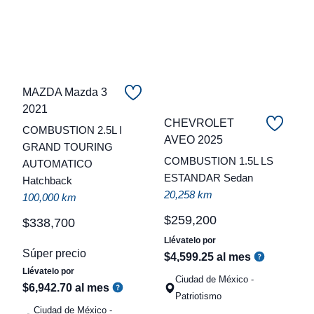
MAZDA Mazda 3
2021
CHEVROLET
COMBUSTION 2.5L I
C
AVEO 2025
GRAND TOURING
COMBUSTION 1.5L LS
AUTOMATICO
t
ESTANDAR Sedan
Hatchback
a
20,258 km
100,000 km
q
$
259
,
200
$
338
,
700
Llévatelo por
Súper precio
$
4
,
599
.
25
al mes
Llévatelo por
Ciudad de México -
$
6
,
942
.
70
al mes
Patriotismo
Ciudad de México -