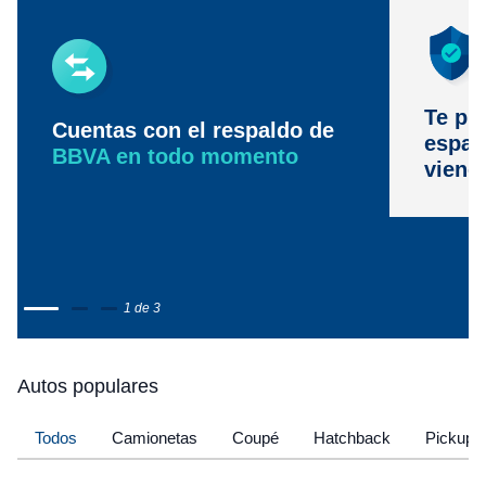
Te pr
Cuentas con el respaldo de
espac
BBVA en todo momento
viene
1 de 3
Autos populares
Todos
Camionetas
Coupé
Hatchback
Pickup