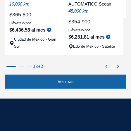
a
10,000 km
AUTOMATICO Sedan
q
45,000 km
$
365
,
600
$
354
,
900
Llévatelo por
$
6
,
436
.
58
al mes
Llévatelo por
$
6
,
251
.
81
al mes
Ciudad de México - Gran
Sur
Edo de México - Satélite
1 de 1
Ver más