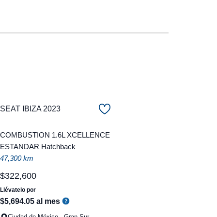
SEAT IBIZA 2023
COMBUSTION 1.6L XCELLENCE
ESTANDAR Hatchback
47,300 km
$
322
,
600
Llévatelo por
$
5
,
694
.
05
al mes
Ciudad de México - Gran Sur