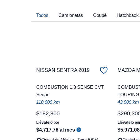
Todos
Camionetas
Coupé
Hatchback
NISSAN SENTRA 2019
MAZDA Ma
COMBUSTION 1.8 SENSE CVT
COMBUSTI
Sedan
TOURING
110,000 km
43,000 km
$
182
,
800
$
290
,
30
Llévatelo por
Llévatelo po
$
4
,
717
.
76
al mes
$
5
,
971
.
08
Ciudad de México - Torre BBVA
Ciudad d