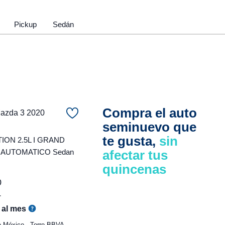
Pickup
Sedán
Compra el auto
zda 3 2020
seminuevo que
te gusta,
sin
ON 2.5L I GRAND
 AUTOMATICO Sedan
afectar tus
quincenas
0
r
al mes
e México - Torre BBVA