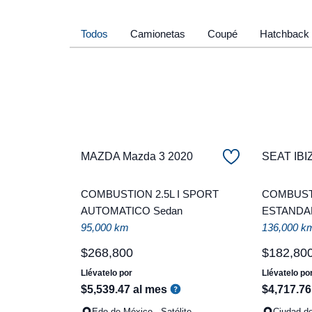
Todos
Camionetas
Coupé
Hatchback
MAZDA Mazda 3 2020
SEAT IBI
COMBUSTION 2.5L I SPORT
COMBUSTI
AUTOMATICO Sedan
ESTANDAR
95,000 km
136,000 k
$
268
,
800
$
182
,
80
Llévatelo por
Llévatelo po
$
5
,
539
.
47
al mes
$
4
,
717
.
76
Edo de México - Satélite
Ciudad de