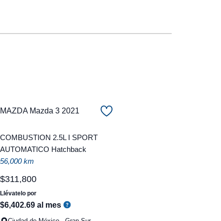
MAZDA Mazda 3 2021
COMBUSTION 2.5L I SPORT
AUTOMATICO Hatchback
56,000 km
$
311
,
800
Llévatelo por
$
6
,
402
.
69
al mes
Ciudad de México - Gran Sur