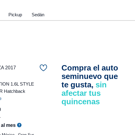
Pickup
Sedán
Compra el auto
ZA 2017
seminuevo que
te gusta,
sin
ON 1.6L STYLE
 Hatchback
afectar tus
m
quincenas
0
r
al mes
 México - Gran Sur