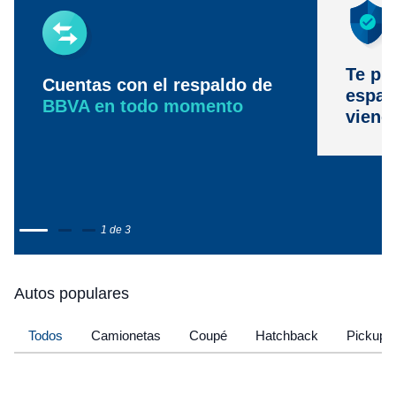
Te pr
Cuentas con el respaldo de
espac
BBVA en todo momento
viene
1 de 3
Autos populares
Todos
Camionetas
Coupé
Hatchback
Pickup