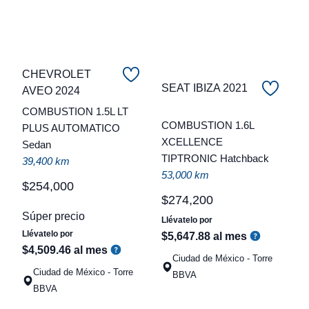
CHEVROLET
SEAT IBIZA 2021
AVEO 2024
C
COMBUSTION 1.5L LT
COMBUSTION 1.6L
PLUS AUTOMATICO
t
XCELLENCE
Sedan
TIPTRONIC Hatchback
a
39,400 km
53,000 km
q
$
254
,
000
$
274
,
200
Súper precio
Llévatelo por
Llévatelo por
$
5
,
647
.
88
al mes
$
4
,
509
.
46
al mes
Ciudad de México - Torre
Ciudad de México - Torre
BBVA
BBVA