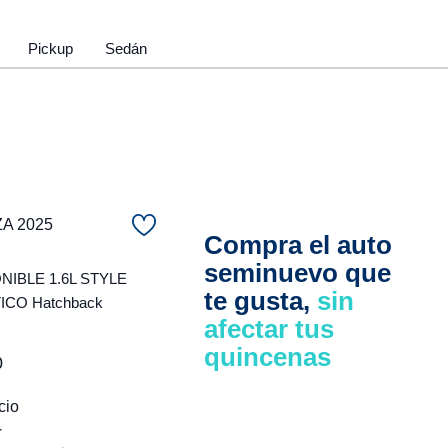
Pickup
Sedán
ZA 2025
Compra el auto
seminuevo que
NIBLE 1.6L STYLE
te gusta,
sin
CO Hatchback
afectar tus
quincenas
0
cio
r