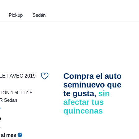
Pickup
Sedán
Compra el auto
ET AVEO 2019
seminuevo que
te gusta,
sin
ON 1.5L LTZ E
R Sedan
afectar tus
m
quincenas
0
r
al mes