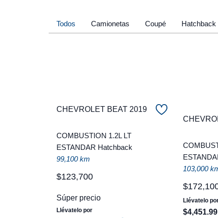
Todos
Camionetas
Coupé
Hatchback
CHEVROLET BEAT 2019
CHEVROL
COMBUSTION 1.2L LT
COMBUSTI
ESTANDAR Hatchback
ESTANDA
99,100 km
103,000 k
$
123
,
700
$
172
,
10
Súper precio
Llévatelo po
Llévatelo por
$
4
,
451
.
99