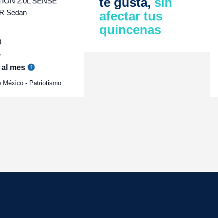
te gusta,
sin
ON 2.0L SENSE
R Sedan
afectar tus
quincenas
0
r
al mes
 México - Patriotismo