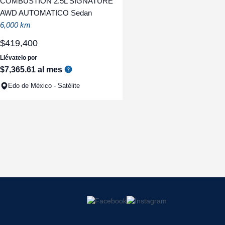
COMBUSTION 2.5L SIGNATURE
AWD AUTOMATICO Sedan
6,000 km
$
419
,
400
Llévatelo por
$
7
,
365
.
61
al mes
Edo de México - Satélite