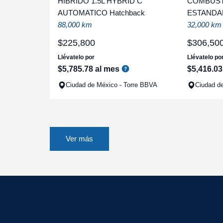
HIBRIDO 1.5L HYBRID C
COMBUSTI
AUTOMATICO Hatchback
ESTANDA
88,000 km
32,000 km
$
225
,
800
$
306
,
50
Llévatelo por
Llévatelo po
$
5
,
785
.
78
al mes
$
5
,
416
.
03
Ciudad de México - Torre BBVA
Ciudad de
Ver más