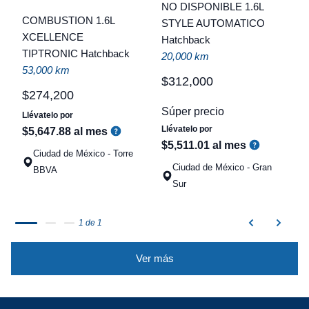
C
NO DISPONIBLE 1.6L
COMBUSTION 1.6L
STYLE AUTOMATICO
t
XCELLENCE
Hatchback
TIPTRONIC Hatchback
a
20,000 km
53,000 km
q
$
312
,
000
$
274
,
200
Súper precio
Llévatelo por
Llévatelo por
$
5
,
647
.
88
al mes
$
5
,
511
.
01
al mes
Ciudad de México - Torre
Ciudad de México - Gran
BBVA
Sur
1 de 1
Ver más