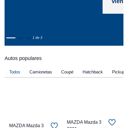
viene
1 de 3
Autos populares
Todos
Camionetas
Coupé
Hatchback
Pickup
MAZDA Mazda 3
MAZDA Mazda 3