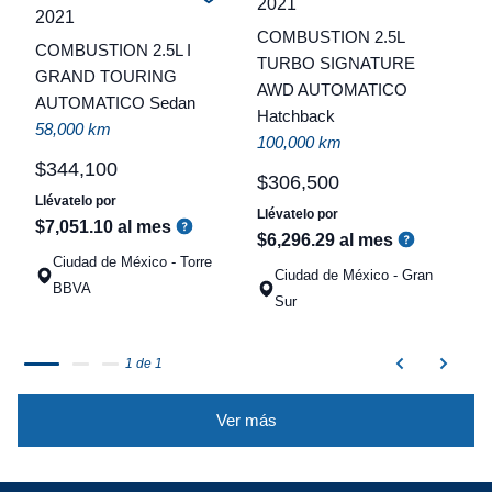
2021
2021
C
COMBUSTION 2.5L
COMBUSTION 2.5L I
TURBO SIGNATURE
t
GRAND TOURING
AWD AUTOMATICO
AUTOMATICO Sedan
a
Hatchback
58,000 km
q
100,000 km
$
344
,
100
$
306
,
500
Llévatelo por
Llévatelo por
$
7
,
051
.
10
al mes
$
6
,
296
.
29
al mes
Ciudad de México - Torre
Ciudad de México - Gran
BBVA
Sur
1 de 1
Ver más