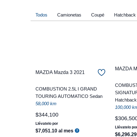
Todos
Camionetas
Coupé
Hatchback
MAZDA Ma
MAZDA Mazda 3 2021
COMBUST
COMBUSTION 2.5L I GRAND
SIGNATU
TOURING AUTOMATICO Sedan
Hatchback
58,000 km
100,000 k
$
344
,
100
$
306
,
50
Llévatelo por
Llévatelo po
$
7
,
051
.
10
al mes
$
6
,
296
.
29