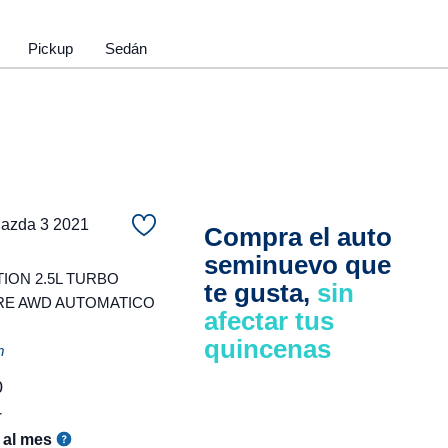
Pickup
Sedán
zda 3 2021
Compra el auto
seminuevo que
ION 2.5L TURBO
te gusta,
sin
RE AWD AUTOMATICO
afectar tus
quincenas
m
0
r
al mes