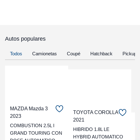
Autos populares
Todos
Camionetas
Coupé
Hatchback
Pickup
MAZDA Mazda 3
TOYOTA COROLLA
2023
2021
C
COMBUSTION 2.5L I
HIBRIDO 1.8L LE
GRAND TOURING CON
t
HYBRID AUTOMATICO