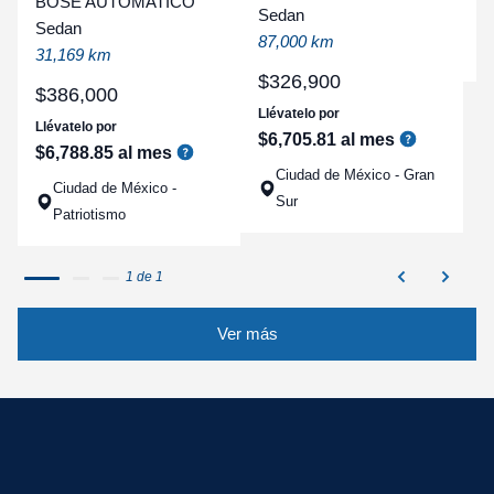
BOSE AUTOMATICO
Sedan
a
Sedan
87,000 km
q
31,169 km
$
326
,
900
$
386
,
000
Llévatelo por
Llévatelo por
$
6
,
705
.
81
al mes
$
6
,
788
.
85
al mes
Ciudad de México - Gran
Ciudad de México -
Sur
Patriotismo
1 de 1
Ver más