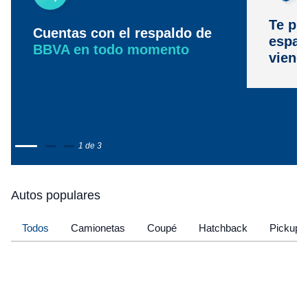
Te pr
Cuentas con el respaldo de
espac
BBVA en todo momento
viene
1 de 3
Autos populares
Todos
Camionetas
Coupé
Hatchback
Pickup