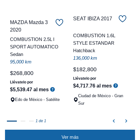
SEAT IBIZA 2017
MAZDA Mazda 3
C
2020
COMBUSTION 1.6L
COMBUSTION 2.5L I
t
STYLE ESTANDAR
SPORT AUTOMATICO
Hatchback
a
Sedan
136,000 km
q
95,000 km
$
182
,
800
$
268
,
800
Llévatelo por
Llévatelo por
$
4
,
717
.
76
al mes
$
5
,
539
.
47
al mes
Ciudad de México - Gran
Edo de México - Satélite
Sur
1 de 1
Ver más